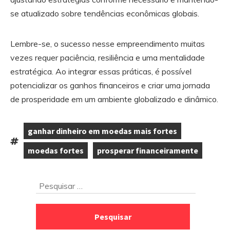
se atualizado sobre tendências econômicas globais.
Lembre-se, o sucesso nesse empreendimento muitas
vezes requer paciência, resiliência e uma mentalidade
estratégica. Ao integrar essas práticas, é possível
potencializar os ganhos financeiros e criar uma jornada
de prosperidade em um ambiente globalizado e dinâmico.
ganhar dinheiro em moedas mais fortes
,
Tags:
moedas fortes
prosperar financeiramente
,
Ir
Pesquisar
para
por:
o
rodapé