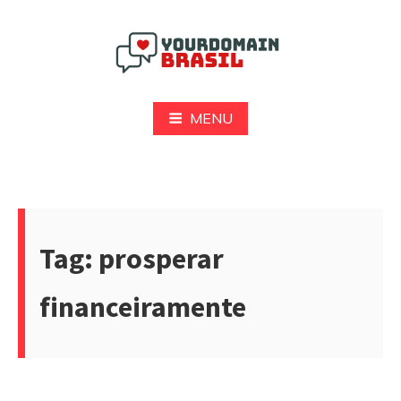
Pular
para
o
conteúdo
Yourdomain Brasil
MENU
Tag:
prosperar
financeiramente