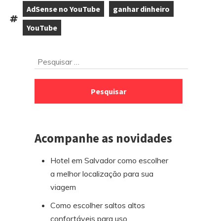
AdSense no YouTube
ganhar dinheiro
,
,
Tags:
YouTube
Ir
Pesquisar
para
por:
o
rodapé
Acompanhe as novidades
Hotel em Salvador como escolher
a melhor localização para sua
viagem
Como escolher saltos altos
confortáveis para uso