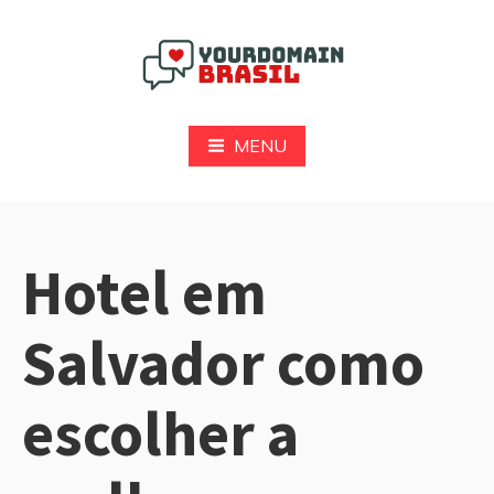
Pular
para
o
conteúdo
Yourdomain Brasil
MENU
Hotel em
Salvador como
escolher a