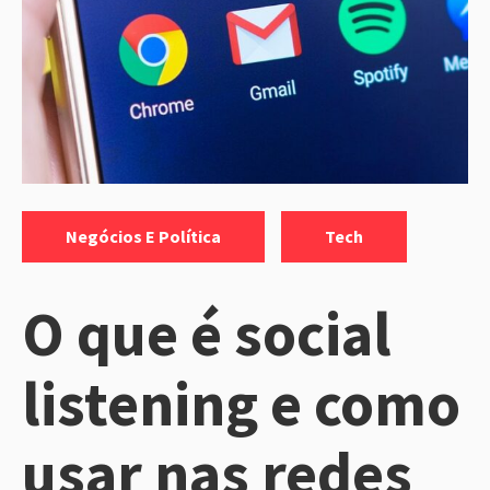
Categorias:
,
Negócios E Política
Tech
O que é social
listening e como
usar nas redes