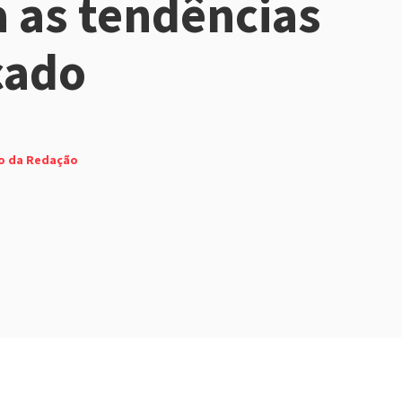
 as tendências
cado
o da Redação