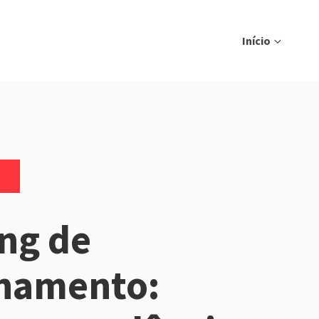
Início
ng de
onamento: