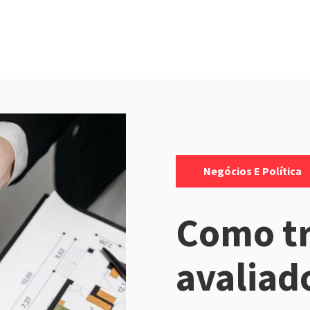
Categorias:
Negócios E Política
Como t
avaliad