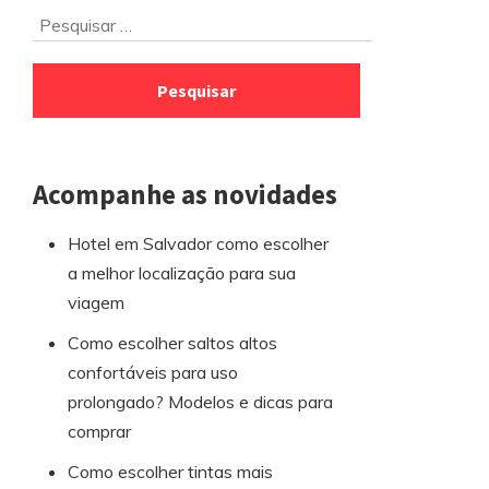
Ir
Pesquisar
para
por:
o
rodapé
Acompanhe as novidades
Hotel em Salvador como escolher
a melhor localização para sua
viagem
Como escolher saltos altos
confortáveis para uso
prolongado? Modelos e dicas para
comprar
Como escolher tintas mais