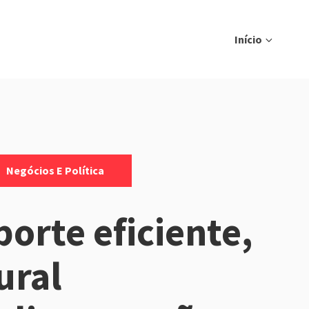
Início
Negócios E Política
orte eficiente,
ural