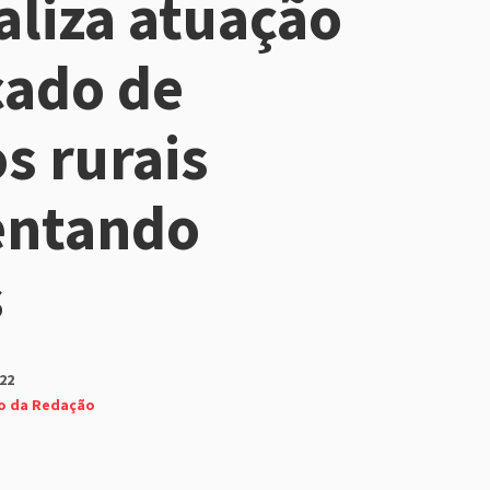
aliza atuação
cado de
s rurais
ntando
s
22
o da Redação