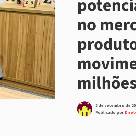
potenci
no mer
produto
movime
milhõe
2 de setembro de 20
Publicado por
Diret