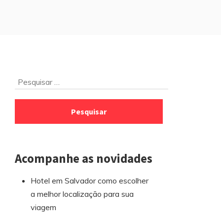
Ir
Pesquisar
para
por:
o
rodapé
Acompanhe as novidades
Hotel em Salvador como escolher
a melhor localização para sua
viagem