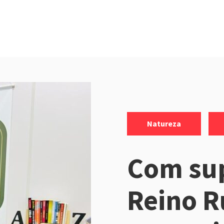
Categorias:
,
Natureza
Com sup
Reino R