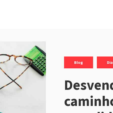
Categorias:
,
Blog
Dia
Desven
caminh