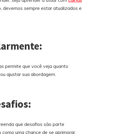
nder, seja aprender a atuar com
calhas
o, devemos sempre estar atualizados e
ularmente:
as permite que você veja quanto
 ou ajustar sua abordagem.
safios:
reenda que desafios são parte
o como uma chance de se aprimorar.