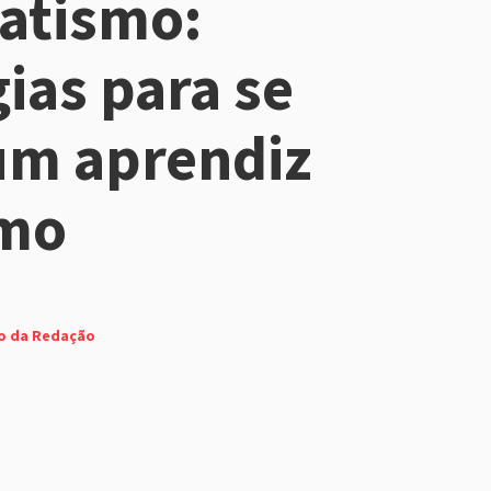
atismo:
gias para se
um aprendiz
mo
o da Redação