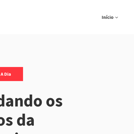
Início
 A Dia
dando os
os da