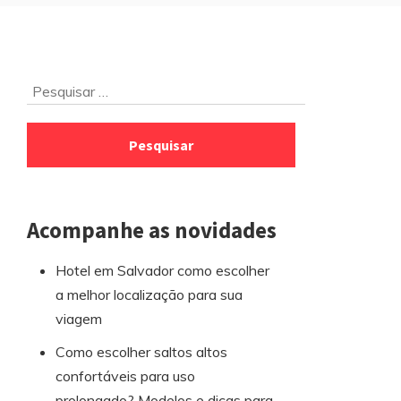
Ir
Pesquisar
para
por:
o
rodapé
Acompanhe as novidades
Hotel em Salvador como escolher
a melhor localização para sua
viagem
Como escolher saltos altos
confortáveis para uso
prolongado? Modelos e dicas para