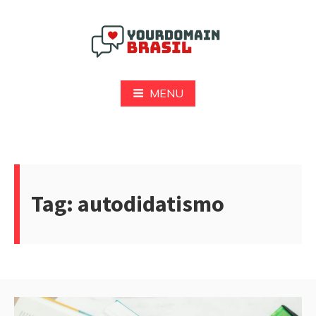
Pular
para
o
conteúdo
Yourdomain Brasil
MENU
Tag:
autodidatismo