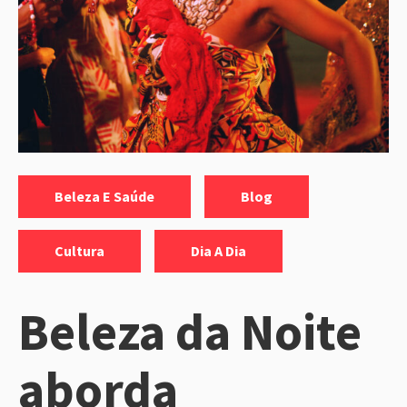
Categorias:
,
,
Beleza E Saúde
Blog
,
Cultura
Dia A Dia
Beleza da Noite
aborda