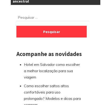
ancestral
Ir
Pesquisar
para
por:
o
rodapé
Acompanhe as novidades
Hotel em Salvador como escolher
a melhor localização para sua
viagem
Como escolher saltos altos
confortáveis para uso
prolongado? Modelos e dicas para
comprar