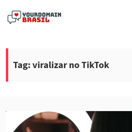
Pular
para
o
conteúdo
Yourdomain Brasil
Tag:
viralizar no TikTok