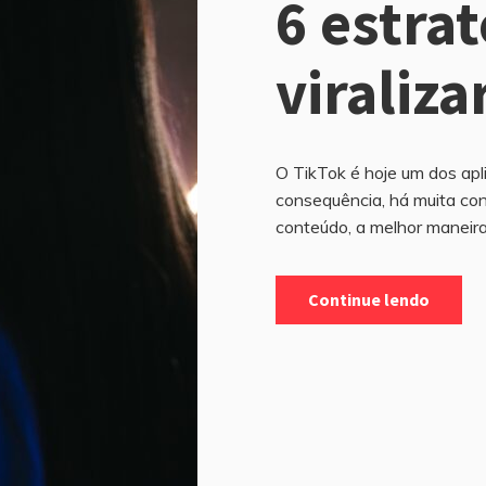
6 estra
viraliza
O TikTok é hoje um dos apl
consequência, há muita con
conteúdo, a melhor maneira 
Continue lendo