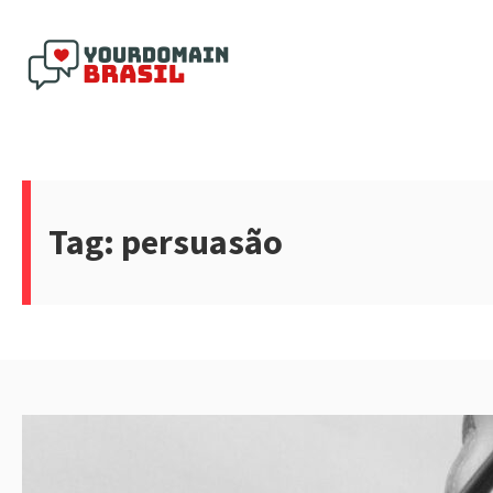
Pular
para
o
conteúdo
Yourdomain Brasil
Tag:
persuasão