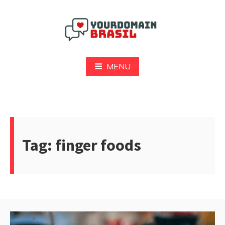
Pular
para
o
conteúdo
Yourdomain Brasil
MENU
Tag:
finger foods