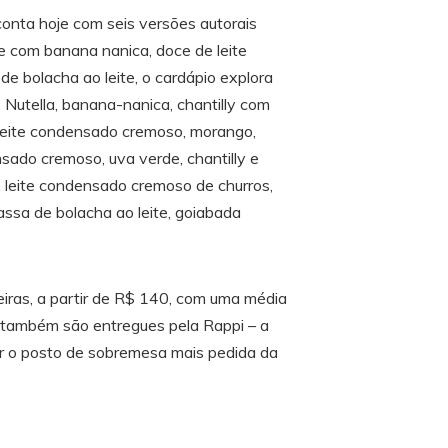
 conta hoje com seis versões autorais
fe com banana nanica, doce de leite
de bolacha ao leite, o cardápio explora
, Nutella, banana-nanica, chantilly com
 leite condensado cremoso, morango,
nsado cremoso, uva verde, chantilly e
 leite condensado cremoso de churros,
assa de bolacha ao leite, goiabada
eiras, a partir de R$ 140, com uma média
, também são entregues pela Rappi – a
mir o posto de sobremesa mais pedida da