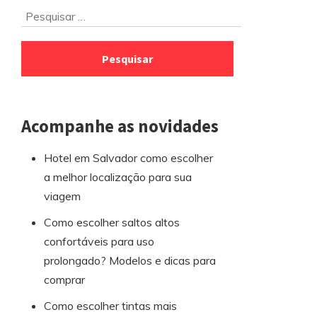
Ir
Pesquisar
para
por:
o
rodapé
Acompanhe as novidades
Hotel em Salvador como escolher
a melhor localização para sua
viagem
Como escolher saltos altos
confortáveis para uso
prolongado? Modelos e dicas para
comprar
Como escolher tintas mais