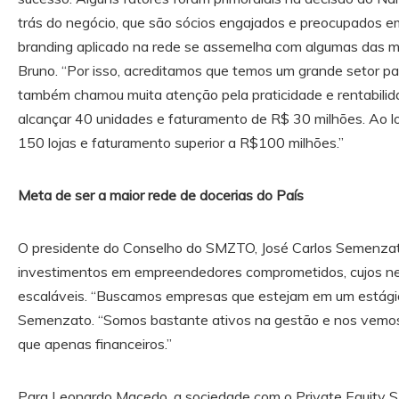
trás do negócio, que são sócios engajados e preocupados em
branding aplicado na rede se assemelha com algumas das ma
Bruno. “Por isso, acreditamos que temos um grande setor pa
também chamou muita atenção pela praticidade e rentabil
alcançar 40 unidades e faturamento de R$ 30 milhões. Ao l
150 lojas e faturamento superior a R$100 milhões.”
Meta de ser a maior rede de docerias do País
O presidente do Conselho do SMZTO, José Carlos Semenzato
investimentos em empreendedores comprometidos, cujos n
escaláveis. “Buscamos empresas que estejam em um estágio 
Semenzato. “Somos bastante ativos na gestão e nos vemos
que apenas financeiros.”
Para Leonardo Macedo, a sociedade com o Private Equit