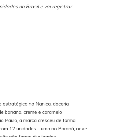
dades no Brasil e vai registrar
estratégico no Nanica, doceria
 de banana, creme e caramelo
ão Paulo, a marca cresceu de forma
e com 12 unidades – uma no Paraná, nove
ação não foram divulgados.