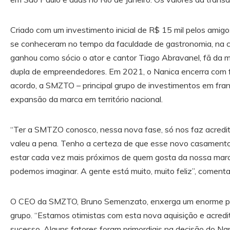
Criado com um investimento inicial de R$ 15 mil pelos amig
se conheceram no tempo da faculdade de gastronomia, na 
ganhou como sócio o ator e cantor Tiago Abravanel, fã da ma
dupla de empreendedores. Em 2021, o Nanica encerra com 
acordo, a SMZTO – principal grupo de investimentos em fran
expansão da marca em território nacional.
“Ter a SMTZO conosco, nessa nova fase, só nos faz acredit
valeu a pena. Tenho a certeza de que esse novo casamento 
estar cada vez mais próximos de quem gosta da nossa mar
podemos imaginar. A gente está muito, muito feliz”, coment
O CEO da SMZTO, Bruno Semenzato, enxerga um enorme pot
grupo. “Estamos otimistas com esta nova aquisição e acred
sucesso. Alguns fatores foram primordiais na decisão do Nan