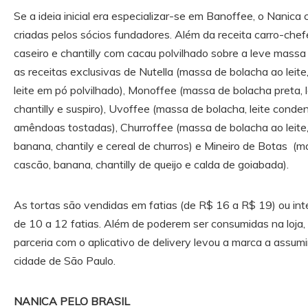
Se a ideia inicial era especializar-se em Banoffee, o Nanica
criadas pelos sócios fundadores. Além da receita carro-che
caseiro e chantilly com cacau polvilhado sobre a leve massa 
as receitas exclusivas de Nutella (massa de bolacha ao leite
leite em pó polvilhado), Monoffee (massa de bolacha preta,
chantilly e suspiro), Uvoffee (massa de bolacha, leite conde
amêndoas tostadas), Churroffee (massa de bolacha ao leite,
banana, chantily e cereal de churros) e Mineiro de Botas (m
cascão, banana, chantilly de queijo e calda de goiabada).
As tortas são vendidas em fatias (de R$ 16 a R$ 19) ou int
de 10 a 12 fatias. Além de poderem ser consumidas na loja
parceria com o aplicativo de delivery levou a marca a assu
cidade de São Paulo.
NANICA PELO BRASIL