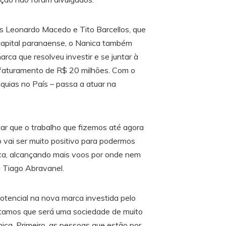
os Leonardo Macedo e Tito Barcellos, que
capital paranaense, o Nanica também
rca que resolveu investir e se juntar à
faturamento de R$ 20 milhões. Com o
quias no País – passa a atuar na
ar que o trabalho que fizemos até agora
vai ser muito positivo para podermos
ca, alcançando mais voos por onde nem
a Tiago Abravanel.
encial na nova marca investida pelo
itamos que será uma sociedade de muito
ica. Primeiro, as pessoas que estão por