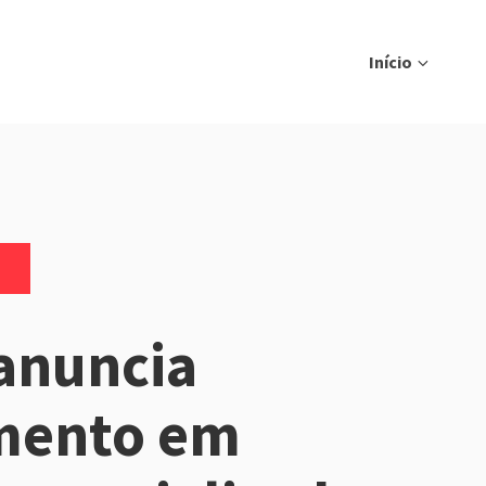
Início
anuncia
imento em