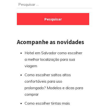
Ir
Pesquisar
para
por:
o
rodapé
Acompanhe as novidades
Hotel em Salvador como escolher
a melhor localização para sua
viagem
Como escolher saltos altos
confortáveis para uso
prolongado? Modelos e dicas para
comprar
Como escolher tintas mais