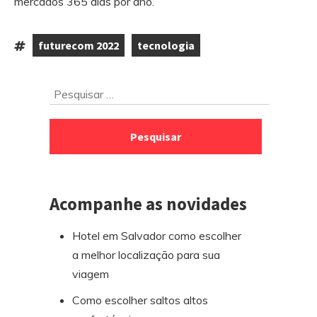
mercados 365 dias por ano.
futurecom 2022
tecnologia
Tags:
,
Ir
Pesquisar
para
por:
o
rodapé
Acompanhe as novidades
Hotel em Salvador como escolher
a melhor localização para sua
viagem
Como escolher saltos altos