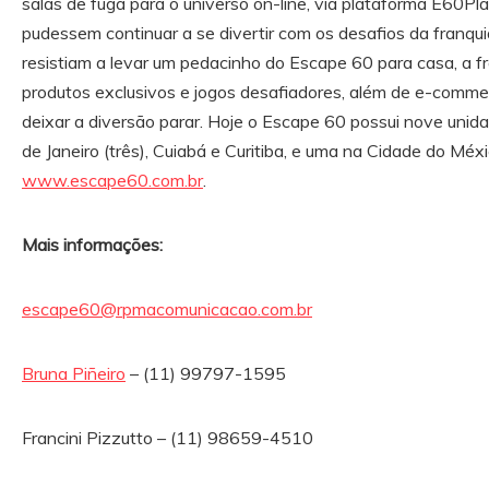
salas de fuga para o universo on-line, via plataforma E60Pl
pudessem continuar a se divertir com os desafios da franqui
resistiam a levar um pedacinho do Escape 60 para casa, a 
produtos exclusivos e jogos desafiadores, além de e-comm
deixar a diversão parar. Hoje o Escape 60 possui nove unida
de Janeiro (três), Cuiabá e Curitiba, e uma na Cidade do Méxi
www.escape60.com.br
.
Mais informações:
escape60@rpmacomunicacao.com.br
Bruna Piñeiro
– (11) 99797-1595
Francini Pizzutto – (11) 98659-4510