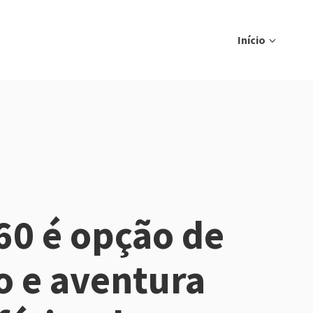
Início
60 é opção de
o e aventura