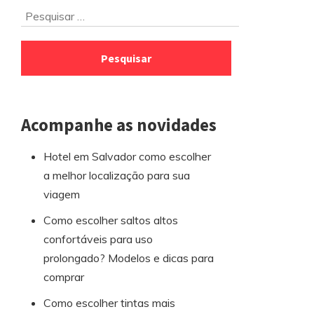
Ir
Pesquisar
para
por:
o
rodapé
Acompanhe as novidades
Hotel em Salvador como escolher
a melhor localização para sua
viagem
Como escolher saltos altos
confortáveis para uso
prolongado? Modelos e dicas para
comprar
Como escolher tintas mais