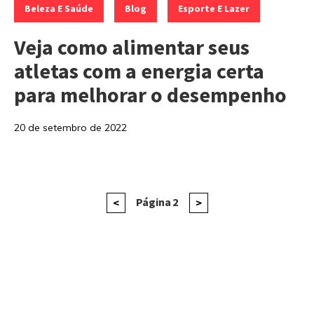
,
,
Beleza E Saúde
Blog
Esporte E Lazer
Veja como alimentar seus
atletas com a energia certa
para melhorar o desempenho
20 de setembro de 2022
Paginação
Página
Página
2
Próxima
<
>
anterior
página
de
posts