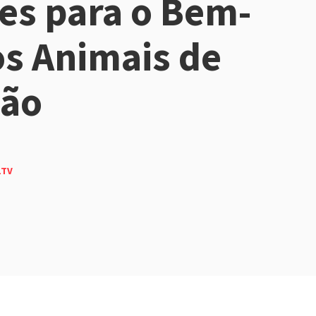
es para o Bem-
os Animais de
ção
1TV