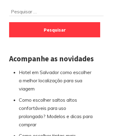
Ir
Pesquisar
para
por:
o
rodapé
Acompanhe as novidades
Hotel em Salvador como escolher
a melhor localização para sua
viagem
Como escolher saltos altos
confortáveis para uso
prolongado? Modelos e dicas para
comprar
Como escolher tintas mais