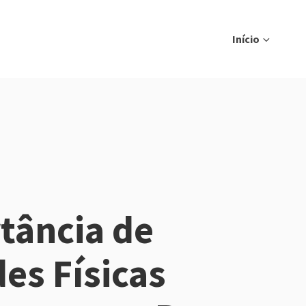
Início
tância de
des Físicas