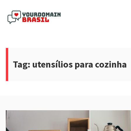
Pular
para
o
conteúdo
Yourdomain Brasil
Tag:
utensílios para cozinha