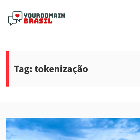
Pular
para
o
conteúdo
Yourdomain Brasil
Tag:
tokenização