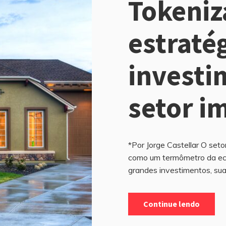
Tokeni
estratég
investi
setor im
*Por Jorge Castellar O seto
como um termômetro da eco
grandes investimentos, sua
Continue lendo