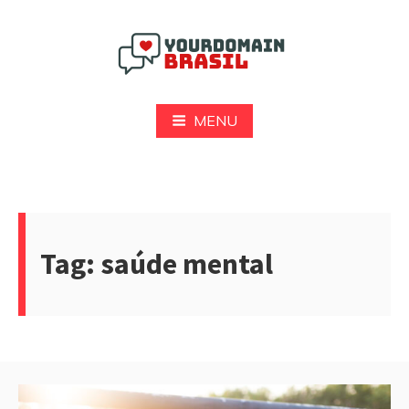
Pular
para
o
conteúdo
Yourdomain Brasil
MENU
Tag:
saúde mental