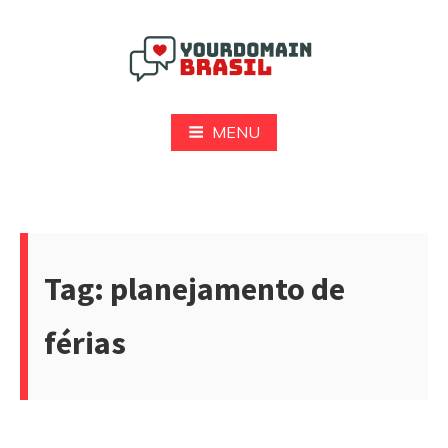
Pular
para
o
conteúdo
Yourdomain Brasil
MENU
Tag:
planejamento de
férias