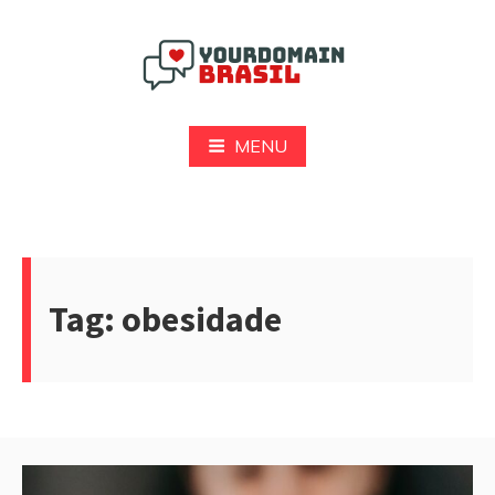
Pular
para
o
conteúdo
Yourdomain Brasil
MENU
Tag:
obesidade