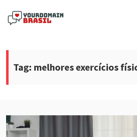
Pular
para
o
conteúdo
Yourdomain Brasil
Tag:
melhores exercícios físi