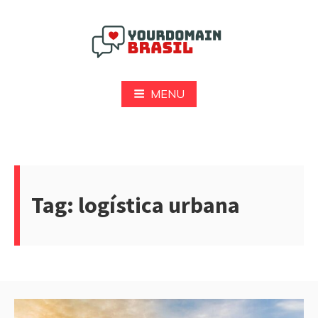
Pular
para
o
conteúdo
Yourdomain Brasil
MENU
Tag:
logística urbana