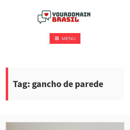
Pular
para
o
conteúdo
Yourdomain Brasil
MENU
Tag:
gancho de parede