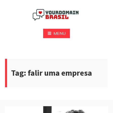
Pular
para
o
conteúdo
Yourdomain Brasil
MENU
Tag:
falir uma empresa