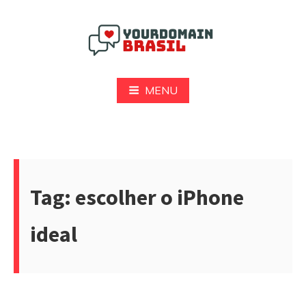
Pular
para
o
conteúdo
Yourdomain Brasil
MENU
Tag:
escolher o iPhone
ideal