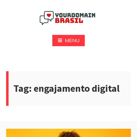
Pular
para
o
conteúdo
Yourdomain Brasil
MENU
Tag:
engajamento digital