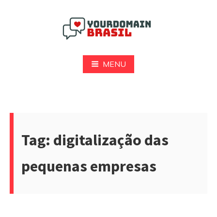
Pular
para
o
conteúdo
Yourdomain Brasil
MENU
Tag:
digitalização das
pequenas empresas