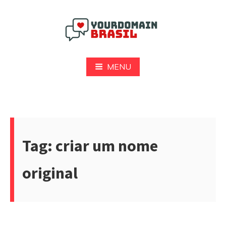
Pular
para
o
conteúdo
Yourdomain Brasil
MENU
Tag:
criar um nome
original