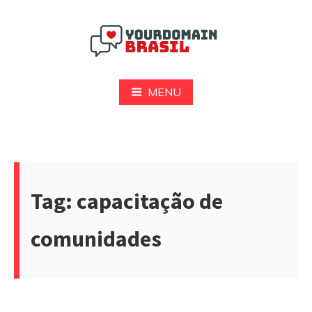
Pular
para
o
conteúdo
Yourdomain Brasil
MENU
Tag:
capacitação de
comunidades