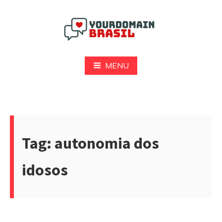
Pular
para
o
conteúdo
Yourdomain Brasil
MENU
Tag:
autonomia dos
idosos