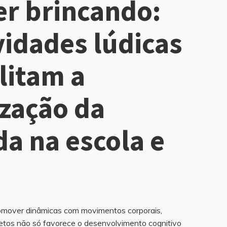
r brincando:
vidades lúdicas
litam a
ização da
da na escola e
a
romover dinâmicas com movimentos corporais,
etos não só favorece o desenvolvimento cognitivo