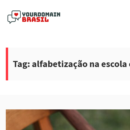
Pular
para
o
conteúdo
Yourdomain Brasil
Tag:
alfabetização na escola