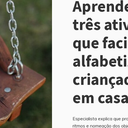
Aprende
três ati
que faci
alfabet
criança
em cas
Especialista explica que p
ritmos e nomeação dos obj