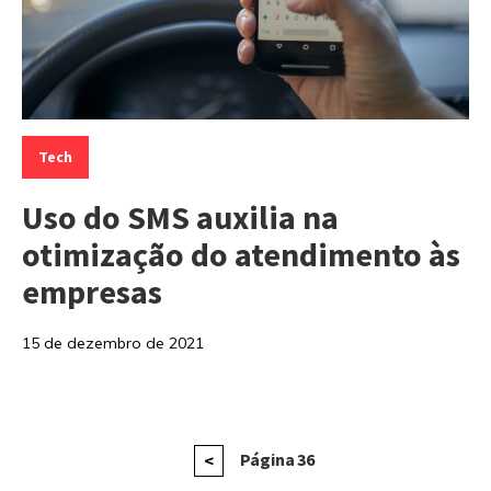
Categorias:
Tech
Uso do SMS auxilia na
otimização do atendimento às
empresas
15 de dezembro de 2021
Paginação
Página
Página
36
<
anterior