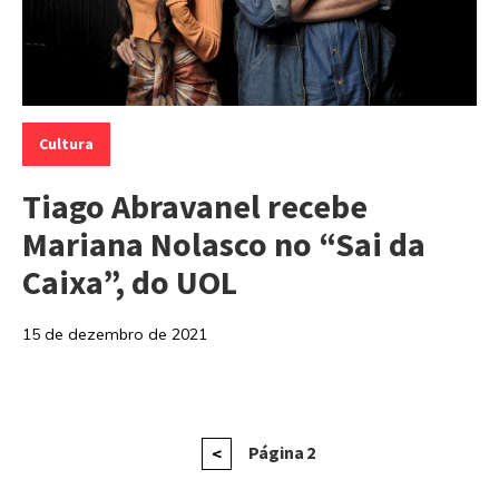
Categorias:
Cultura
Tiago Abravanel recebe
Mariana Nolasco no “Sai da
Caixa”, do UOL
15 de dezembro de 2021
Paginação
Página
Página
2
<
anterior